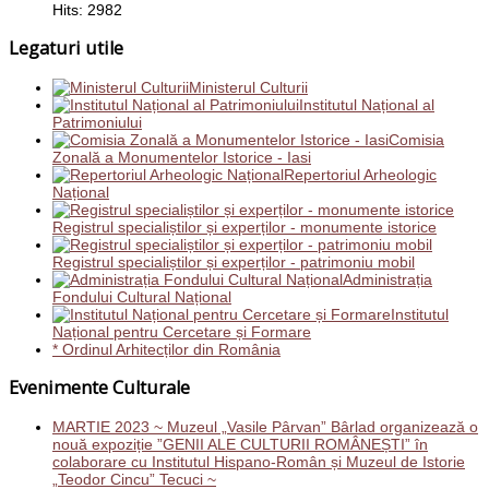
Hits: 2982
Legaturi utile
Ministerul Culturii
Institutul Național al
Patrimoniului
Comisia
Zonală a Monumentelor Istorice - Iasi
Repertoriul Arheologic
Național
Registrul specialiștilor și experților - monumente istorice
Registrul specialiștilor și experților - patrimoniu mobil
Administrația
Fondului Cultural Național
Institutul
Național pentru Cercetare și Formare
* Ordinul Arhitecților din România
Evenimente Culturale
MARTIE 2023 ~ Muzeul „Vasile Pârvan” Bârlad organizează o
nouă expoziție ”GENII ALE CULTURII ROMÂNEȘTI” în
colaborare cu Institutul Hispano-Român și Muzeul de Istorie
„Teodor Cincu” Tecuci ~