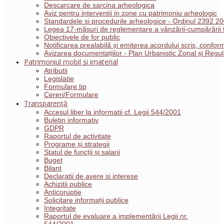
Descarcare de sarcina arheologica
Aviz pentru interventii in zone cu patrimoniu arheologic
Standardele si procedurile arheologice - Ordinul 2392 2
Legea 17-măsuri de reglementare a vânzării-cumpărării t
Obiectivele de for public
Notificarea prealabilă și emiterea acordului scris, conf
Avizarea documentațiilor - Plan Urbanistic Zonal și Reg
Patrimoniul mobil si imaterial
Atributii
Legislatie
Formulare tip
Cereri/Formulare
Transparență
Accesul liber la informatii cf. Legii 544/2001
Buletin informativ
GDPR
Raportul de activitate
Programe și strategii
Statul de funcții și salarii
Buget
Bilant
Declaratii de avere si interese
Achizitii publice
Anticoruptie
Solicitare informații publice
Integritate
Raportul de evaluare a implementării Legii nr.
544/2001