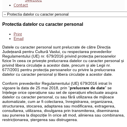
Contact
Protectia datelor cu caracter personal
Print
Email
Datele cu caracter personal sunt prelucrate de către Direcția
Județeană pentru Cultură Vaslui, cu respectarea prevederilor
Regulamentului (UE) nr. 679/2016 privind protecția persoanelor
fizice în ceea ce privește prelucrarea datelor cu caracter personal și
privind libera circulație a acestor date, precum și ale Legii nr.
677/2001 pentru protecția persoanelor cu privire la prelucrarea
datelor cu caracter personal și libera circulație a acestor date.
Conform prevederilor Regulamentului (UE) 679/2016 intrat în
vigoare la data de 25 mai 2018, prin ”
prelucrare de date
” se
înțelege orice operațiune sau set de operațiuni efectuate asupra
datelor cu caracter personal, cu sau fără utilizarea de mijloace
automatizate, cum ar fi colectarea, înregistrarea, organizarea,
structurarea, stocarea, adaptarea sau modificarea, extragerea,
consultarea, utilizarea, divulgarea prin transmiterea, diseminarea
sau punerea la dispoziție în orice alt mod, alinierea sau combinarea,
restricționarea, ștergerea sau distrugerea.