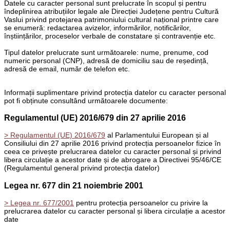
Datele cu caracter personal sunt prelucrate în scopul și pentru
îndeplinirea atribuțiilor legale ale Direcției Județene pentru Cultură
Vaslui privind protejarea patrimoniului cultural național printre care
se enumeră: redactarea avizelor, informărilor, notificărilor,
înștiințărilor, proceselor verbale de constatare și contravenție etc.
Tipul datelor prelucrate sunt următoarele: nume, prenume, cod
numeric personal (CNP), adresă de domiciliu sau de reședință,
adresă de email, număr de telefon etc.
Informații suplimentare privind protecția datelor cu caracter personal
pot fi obținute consultând următoarele documente:
Regulamentul (UE) 2016/679 din 27 aprilie 2016
> Regulamentul (UE) 2016/679
al Parlamentului European și al
Consiliului din 27 aprilie 2016 privind protecția persoanelor fizice în
ceea ce privește prelucrarea datelor cu caracter personal și privind
libera circulație a acestor date și de abrogare a Directivei 95/46/CE
(Regulamentul general privind protecția datelor)
Legea nr. 677 din 21 noiembrie 2001
> Legea nr. 677/2001
pentru protecția persoanelor cu privire la
prelucrarea datelor cu caracter personal și libera circulație a acestor
date