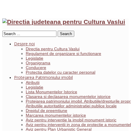
Search
Despre noi
Directia pentru Cultura Vaslui
Regulament de organizare si functionare
Legislatie
Organigrama
Conducere
Protectia datelor cu caracter personal
Protejarea Patrimoniului imobil
Atributii
Legislatie
Lista Monumentelor Istorice
Clasarea si declasarea monumentelor istorice
Protejarea patrimoniului imobil. Atributiile/drepturile pro
Atributiile autoritatilor administratiei publice locale
Dreptul de preemtiune
Marcarea monumentelor istorice
Aviz pentru interventie la imobil monument istoric
Aviz pentru interventii in zona de protectie a monumentelo
Aviz pentru Plan Urbanistic General