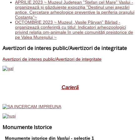
APRILIE 2023 ~ Muzeul Județean ”Ștefan cel Mare” Vaslui -
organizează și găzduiește expoziția ”Destinul unei așezări
antice. Cercetare arheologice preventive la periferia orașului
Costanța”~
OCTOMBRIE 2023 ~ Muzeul „Vasile Pârvan” Bârlad -
organizează conferință cu titlul: Indicatori arheozoologici
privind relația om-animale în unele comunități preistorice de
pe Valea Mureșului ~
Avertizori de interes public/Avertizori de integritate
Avertizori de interes public/Avertizori de integritate
Carieră
Monumente Istorice
Monumente istorice din
Vaslui
- selecție 1