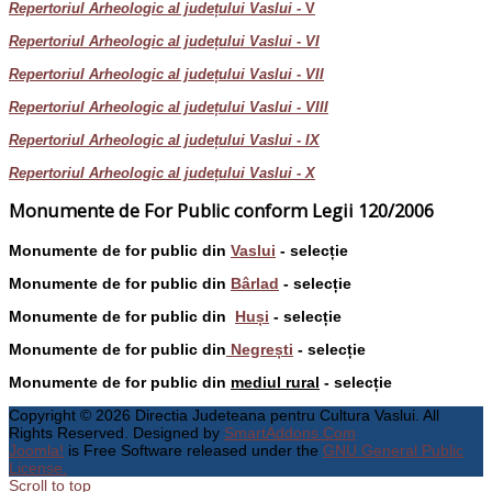
Repertoriul Arheologic al județului Vaslui -
V
Repertoriul Arheologic al județului Vaslui - VI
Repertoriul Arheologic al județului Vaslui - VII
Repertoriul Arheologic al județului Vaslui - VIII
Repertoriul Arheologic al județului Vaslui - IX
Repertoriul Arheologic al județului Vaslui - X
Monumente de For Public conform Legii 120/2006
Monumente de for public din
Vaslui
- selecție
Monumente de for public din
Bârlad
- selecție
Monumente de for public din
Huși
- selecție
Monumente de for public din
Negrești
- selecție
Monumente de for public din
mediul rural
- selecție
Copyright © 2026 Directia Judeteana pentru Cultura Vaslui. All
Rights Reserved. Designed by
SmartAddons.Com
Joomla!
is Free Software released under the
GNU General Public
License.
Scroll to top