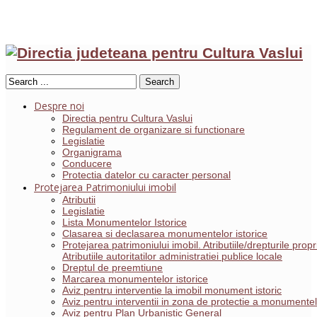
Search
Despre noi
Directia pentru Cultura Vaslui
Regulament de organizare si functionare
Legislatie
Organigrama
Conducere
Protectia datelor cu caracter personal
Protejarea Patrimoniului imobil
Atributii
Legislatie
Lista Monumentelor Istorice
Clasarea si declasarea monumentelor istorice
Protejarea patrimoniului imobil. Atributiile/drepturile pro
Atributiile autoritatilor administratiei publice locale
Dreptul de preemtiune
Marcarea monumentelor istorice
Aviz pentru interventie la imobil monument istoric
Aviz pentru interventii in zona de protectie a monumentelo
Aviz pentru Plan Urbanistic General