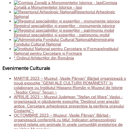
Comisia
Zonală a Monumentelor Istorice - Iasi
Repertoriul Arheologic
Național
Registrul specialiștilor și experților - monumente istorice
Registrul specialiștilor și experților - patrimoniu mobil
Administrația
Fondului Cultural Național
Institutul
Național pentru Cercetare și Formare
* Ordinul Arhitecților din România
Evenimente Culturale
MARTIE 2023 ~ Muzeul „Vasile Pârvan” Bârlad organizează o
nouă expoziție ”GENII ALE CULTURII ROMÂNEȘTI” în
colaborare cu Institutul Hispano-Român și Muzeul de Istorie
„Teodor Cincu” Tecuci ~
APRILIE 2023 ~ Muzeul Județean ”Ștefan cel Mare” Vaslui -
organizează și găzduiește expoziția ”Destinul unei așezări
antice. Cercetare arheologice preventive la periferia orașului
Costanța”~
OCTOMBRIE 2023 ~ Muzeul „Vasile Pârvan” Bârlad -
organizează conferință cu titlul: Indicatori arheozoologici
privind relația om-animale în unele comunități preistorice de