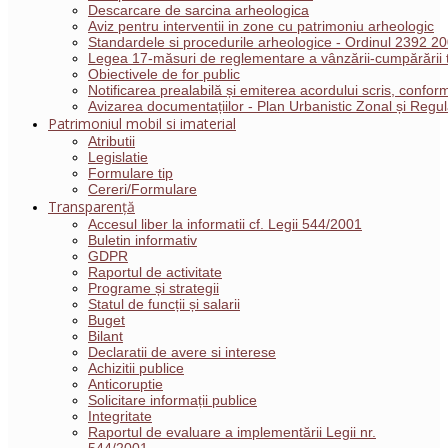
Descarcare de sarcina arheologica
Aviz pentru interventii in zone cu patrimoniu arheologic
Standardele si procedurile arheologice - Ordinul 2392 2
Legea 17-măsuri de reglementare a vânzării-cumpărării t
Obiectivele de for public
Notificarea prealabilă și emiterea acordului scris, conf
Avizarea documentațiilor - Plan Urbanistic Zonal și Reg
Patrimoniul mobil si imaterial
Atributii
Legislatie
Formulare tip
Cereri/Formulare
Transparență
Accesul liber la informatii cf. Legii 544/2001
Buletin informativ
GDPR
Raportul de activitate
Programe și strategii
Statul de funcții și salarii
Buget
Bilant
Declaratii de avere si interese
Achizitii publice
Anticoruptie
Solicitare informații publice
Integritate
Raportul de evaluare a implementării Legii nr.
544/2001