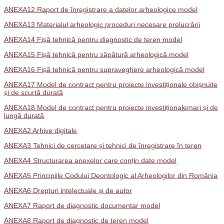
ANEXA12 Raport de înregistrare a datelor arheologice model
ANEXA13 Materialul arheologic proceduri necesare prelucrării
ANEXA14 Fișă tehnică pentru diagnostic de teren model
ANEXA15 Fișă tehnică pentru săpătură arheologică model
ANEXA16 Fișă tehnică pentru supraveghere arheologică model
ANEXA17 Model de contract pentru proiecte investiționale obișnuite
și de scurtă durată
ANEXA18 Model de contract pentru proiecte investiționalemari și de
lungă durată
ANEXA2 Arhive digitale
ANEXA3 Tehnici de cercetare și tehnici de înregistrare în teren
ANEXA4 Structurarea anexelor care conțin date model
ANEXA5 Principiile Codului Deontologic al Arheologilor din România
ANEXA6 Drepturi intelectuale și de autor
ANEXA7 Raport de diagnostic documentar model
ANEXA8 Raport de diagnostic de teren model