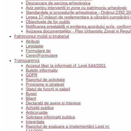
Descarcare de sarcina arheologica
Aviz pentru interventii in zone cu patrimoniu arheologic
Standardele si procedurile arheologice - Ordinul 2392 2
Legea 17-măsuri de reglementare a vânzării-cumpărării t
Obiectivele de for public
Notificarea prealabilă și emiterea acordului scris, conf
Avizarea documentațiilor - Plan Urbanistic Zonal și Reg
Patrimoniul mobil si imaterial
Atributii
Legislatie
Formulare tip
Cereri/Formulare
Transparență
Accesul liber la informatii cf. Legii 544/2001
Buletin informativ
GDPR
Raportul de activitate
Programe și strategii
Statul de funcții și salarii
Buget
Bilant
Declaratii de avere si interese
Achizitii publice
Anticoruptie
Solicitare informații publice
Integritate
Raportul de evaluare a implementării Legii nr.
544/2001