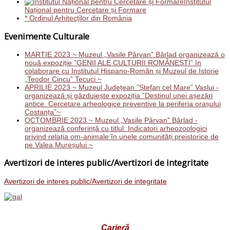
Institutul
Național pentru Cercetare și Formare
* Ordinul Arhitecților din România
Evenimente Culturale
MARTIE 2023 ~ Muzeul „Vasile Pârvan” Bârlad organizează o
nouă expoziție ”GENII ALE CULTURII ROMÂNEȘTI” în
colaborare cu Institutul Hispano-Român și Muzeul de Istorie
„Teodor Cincu” Tecuci ~
APRILIE 2023 ~ Muzeul Județean ”Ștefan cel Mare” Vaslui -
organizează și găzduiește expoziția ”Destinul unei așezări
antice. Cercetare arheologice preventive la periferia orașului
Costanța”~
OCTOMBRIE 2023 ~ Muzeul „Vasile Pârvan” Bârlad -
organizează conferință cu titlul: Indicatori arheozoologici
privind relația om-animale în unele comunități preistorice de
pe Valea Mureșului ~
Avertizori de interes public/Avertizori de integritate
Avertizori de interes public/Avertizori de integritate
Carieră