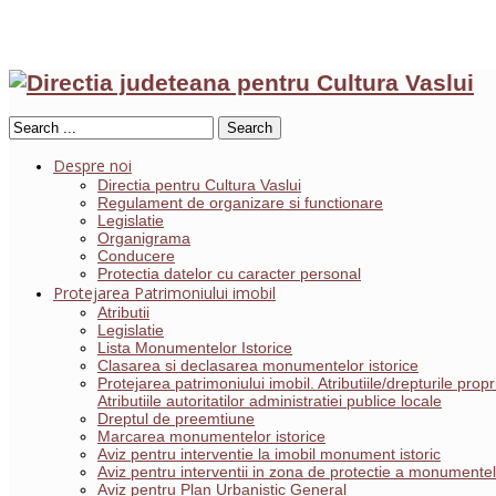
Search
Despre noi
Directia pentru Cultura Vaslui
Regulament de organizare si functionare
Legislatie
Organigrama
Conducere
Protectia datelor cu caracter personal
Protejarea Patrimoniului imobil
Atributii
Legislatie
Lista Monumentelor Istorice
Clasarea si declasarea monumentelor istorice
Protejarea patrimoniului imobil. Atributiile/drepturile pro
Atributiile autoritatilor administratiei publice locale
Dreptul de preemtiune
Marcarea monumentelor istorice
Aviz pentru interventie la imobil monument istoric
Aviz pentru interventii in zona de protectie a monumentelo
Aviz pentru Plan Urbanistic General