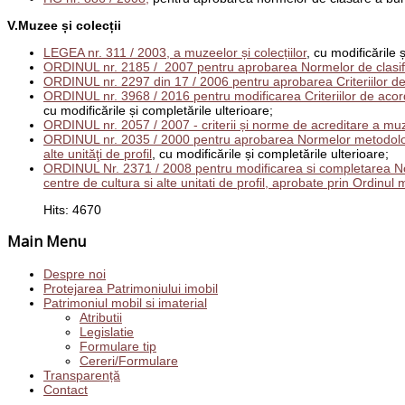
V.Muzee și colecții
LEGEA nr. 311 / 2003, a muzeelor și colecțiilor
, cu modificările 
ORDINUL nr. 2185 / 2007 pentru aprobarea Normelor de clasifica
ORDINUL nr. 2297 din 17 / 2006 pentru aprobarea Criteriilor de ac
ORDINUL nr. 3968 / 2016 pentru modificarea Criteriilor de acordare
cu modificările și completările ulterioare;
ORDINUL nr. 2057 / 2007 - criterii și norme de acreditare a muzee
ORDINUL nr. 2035 / 2000 pentru aprobarea Normelor metodologice
alte unităţi de profil
, cu modificările și completările ulterioare;
ORDINUL Nr. 2371 / 2008 pentru modificarea si completarea Norm
centre de cultura si alte unitati de profil, aprobate prin Ordinul m
Hits: 4670
Main Menu
Despre noi
Protejarea Patrimoniului imobil
Patrimoniul mobil si imaterial
Atributii
Legislatie
Formulare tip
Cereri/Formulare
Transparență
Contact