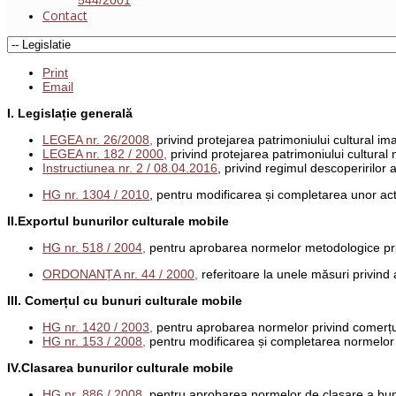
Contact
Print
Email
I. Legislație generală
LEGEA nr. 26/2008,
privind protejarea patrimoniului cultural ima
LEGEA nr. 182 / 2000,
privind protejarea patrimoniului cultural 
Instructiunea nr. 2 / 08.04.2016
, privind regimul descoperirilor
HG nr. 1304 / 2010
, pentru modificarea și completarea unor acte
II.Exportul bunurilor culturale mobile
HG nr. 518 / 2004,
pentru aprobarea normelor metodologice privin
ORDONANȚA nr. 44 / 2000,
referitoare la unele măsuri privind 
III. Comerțul cu bunuri culturale mobile
HG nr. 1420 / 2003,
pentru aprobarea normelor privind comerțul 
HG nr. 153 / 2008,
pentru modificarea și completarea normelor p
IV.Clasarea bunurilor culturale mobile
HG nr. 886 / 2008,
pentru aprobarea normelor de clasare a bunuri