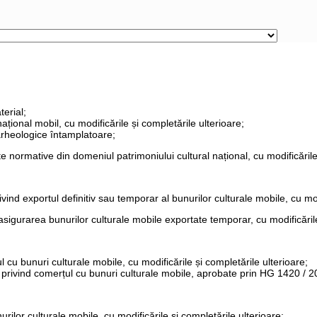
terial;
național mobil
,
cu modificările și completările ulterioare;
 arheologice întamplatoare;
 normative din domeniul patrimoniului cultural național, cu modificările 
d exportul definitiv sau temporar al bunurilor culturale mobile, cu modi
asigurarea bunurilor culturale mobile exportate temporar, cu modificările
cu bunuri culturale mobile, cu modificările și completările ulterioare;
rivind comerțul cu bunuri culturale mobile, aprobate prin HG 1420 / 2003
lor culturale mobile, cu modificările și completările ulterioare;