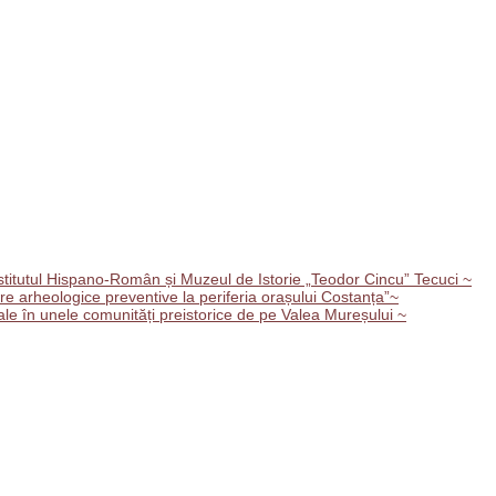
tutul Hispano-Român și Muzeul de Istorie „Teodor Cincu” Tecuci ~
e arheologice preventive la periferia orașului Costanța”~
le în unele comunități preistorice de pe Valea Mureșului ~