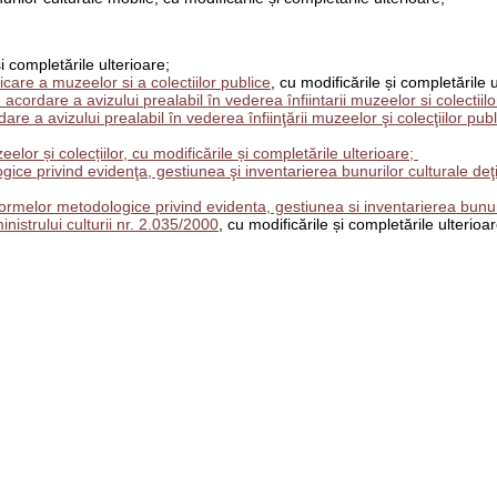
și completările ulterioare;
re a muzeelor si a colectiilor publice
, cu modificările și completările u
ordare a avizului prealabil în vederea înfiintarii muzeelor si colectiilo
 a avizului prealabil în vederea înfiinţării muzeelor şi colecţiilor publi
lor și colecțiilor, cu modificările și completările ulterioare;
 privind evidenţa, gestiunea şi inventarierea bunurilor culturale deţi
elor metodologice privind evidenta, gestiunea si inventarierea bunuri
inistrului culturii nr. 2.035/2000
, cu modificările și completările ulterioar