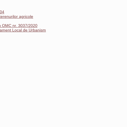
004
erenurilor agricole
orm OMC nr. 3037/2020
ulament Local de Urbanism