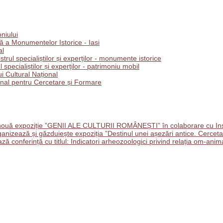
oniului
 a Monumentelor Istorice - Iasi
al
trul specialiștilor și experților - monumente istorice
l specialiștilor și experților - patrimoniu mobil
i Cultural Național
ional pentru Cercetare și Formare
ouă expoziție ”GENII ALE CULTURII ROMÂNEȘTI” în colaborare cu Insti
nizează și găzduiește expoziția ”Destinul unei așezări antice. Cercetar
onferință cu titlul: Indicatori arheozoologici privind relația om-anima