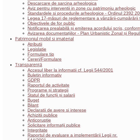
Descarcare de sarcina arheologica
Aviz pentru interventii in zone cu patrimoniu arheologic
Standardele si procedurile arheologice - Ordinul 2392 2
Legea 17-măsuri de reglementare a vânzării-cumpărării t
Obiectivele de for public
Notificarea prealabilă și emiterea acordului scris, conf
Avizarea documentațiilor - Plan Urbanistic Zonal și Reg
Patrimoniul mobil si imaterial
Atributii
Legislatie
Formulare tip
Cereri/Formulare
Transparență
Accesul liber la informatii cf. Legii 544/2001
Buletin informativ
GDPR
Raportul de activitate
Programe și strategii
Statul de funcții și salarii
Buget
Bilant
Declaratii de avere si interese
Achizitii publice
Anticoruptie
Solicitare informații publice
Integritate
Raportul de evaluare a implementării Legii nr.
544/2001