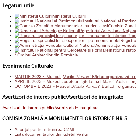
Legaturi utile
Ministerul Culturii
Institutul Național al Patrim
Comisia Zonală
Repertoriul Arheologic Națion
Regis
Registru
Administrația Fondulu
Institutul Naț
* Ordinul Arhitecților din România
Evenimente Culturale
MARTIE 2023 ~ Muzeul „Vasile Pârvan” Bârlad organizează o n
APRILIE 2023 ~ Muzeul Județean ”Ștefan cel Mare” Vaslui - orga
OCTOMBRIE 2023 ~ Muzeul „Vasile Pârvan” Bârlad - organizează c
Avertizori de interes public/Avertizori de integritate
Avertizori de interes public/Avertizori de integritate
COMISIA ZONALĂ A MONUMENTELOR ISTORICE NR. 5
Anunțul pentru întrunirea CZMI
Lista documentațiilor din județul Vaslui