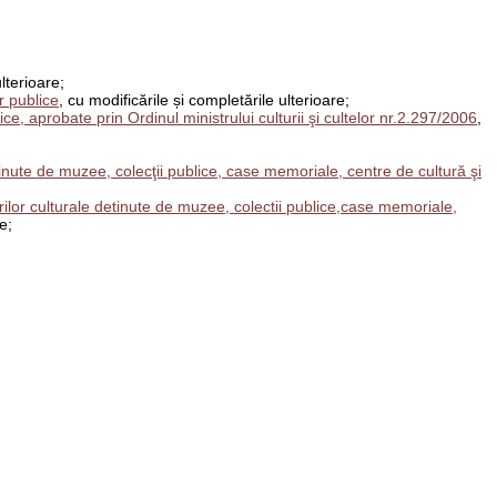
lterioare;
r publice
, cu modificările și completările ulterioare;
ce, aprobate prin Ordinul ministrului culturii şi cultelor nr.2.297/2006
,
nute de muzee, colecţii publice, case memoriale, centre de cultură şi
lor culturale detinute de muzee, colectii publice,case memoriale,
e;