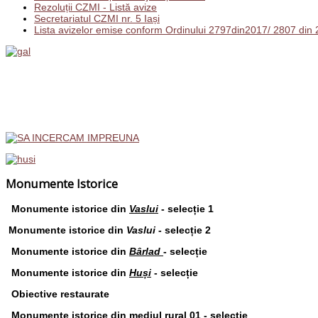
Rezoluții CZMI - Listă avize
Secretariatul CZMI nr. 5 Iași
Lista avizelor emise conform Ordinului 2797din2017/ 2807 din
Monumente Istorice
Monumente istorice din
Vaslui
- selecție 1
Monumente istorice din
Vaslui
- selecție 2
Monumente istorice din
Bârlad
- selecție
Monumente istorice din
Huși
- selecție
Obiective restaurate
Monumente istorice din
mediul rural 01
- selecție