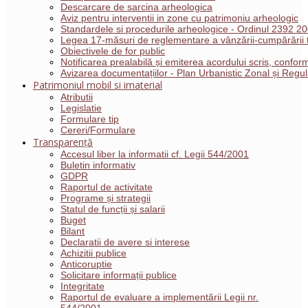
Descarcare de sarcina arheologica
Aviz pentru interventii in zone cu patrimoniu arheologic
Standardele si procedurile arheologice - Ordinul 2392 2
Legea 17-măsuri de reglementare a vânzării-cumpărării t
Obiectivele de for public
Notificarea prealabilă și emiterea acordului scris, conf
Avizarea documentațiilor - Plan Urbanistic Zonal și Reg
Patrimoniul mobil si imaterial
Atributii
Legislatie
Formulare tip
Cereri/Formulare
Transparență
Accesul liber la informatii cf. Legii 544/2001
Buletin informativ
GDPR
Raportul de activitate
Programe și strategii
Statul de funcții și salarii
Buget
Bilant
Declaratii de avere si interese
Achizitii publice
Anticoruptie
Solicitare informații publice
Integritate
Raportul de evaluare a implementării Legii nr.
544/2001