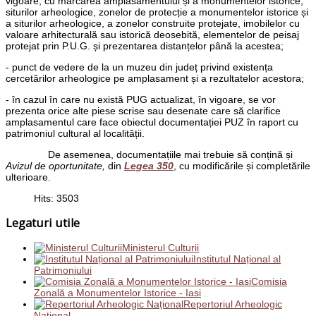
vigoare, cu marcarea amplasamentului și a monumentelor istorice,
siturilor arheologice, zonelor de protecție a monumentelor istorice și
a siturilor arheologice, a zonelor construite protejate, imobilelor cu
valoare arhitecturală sau istorică deosebită, elementelor de peisaj
protejat prin P.U.G. și prezentarea distanțelor până la acestea;
- punct de vedere de la un muzeu din județ privind existența
cercetărilor arheologice pe amplasament și a rezultatelor acestora;
- în cazul în care nu există PUG actualizat, în vigoare, se vor
prezenta orice alte piese scrise sau desenate care să clarifice
amplasamentul care face obiectul documentației PUZ în raport cu
patrimoniul cultural al localității.
De asemenea, documentațiile mai trebuie să conțină și
Avizul de oportunitate,
din
Legea 350
, cu modificările și completările
ulterioare.
Hits: 3503
Legaturi utile
Ministerul Culturii
Institutul Național al
Patrimoniului
Comisia
Zonală a Monumentelor Istorice - Iasi
Repertoriul Arheologic
Național