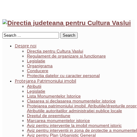
Search
Despre noi
Directia pentru Cultura Vaslui
Regulament de organizare si functionare
Legislatie
Organigrama
Conducere
Protectia datelor cu caracter personal
Protejarea Patrimoniului imobil
Atributii
Legislatie
Lista Monumentelor Istorice
Clasarea si declasarea monumentelor istorice
Protejarea patrimoniului imobil. Atributiile/drepturile pro
Atributiile autoritatilor administratiei publice locale
Dreptul de preemtiune
Marcarea monumentelor istorice
Aviz pentru interventie la imobil monument istoric
Aviz pentru interventii in zona de protectie a monumentelo
Aviz pentru Plan Urbanistic General