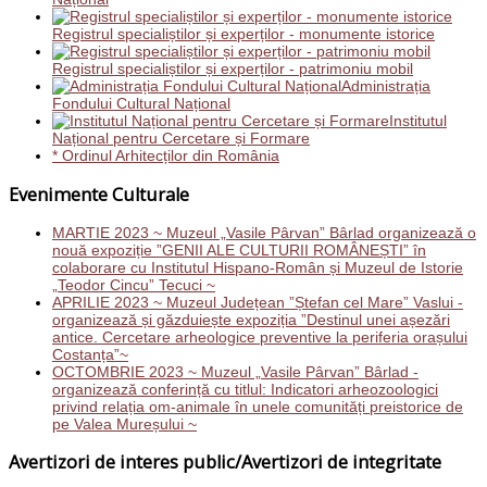
Registrul specialiștilor și experților - monumente istorice
Registrul specialiștilor și experților - patrimoniu mobil
Administrația
Fondului Cultural Național
Institutul
Național pentru Cercetare și Formare
* Ordinul Arhitecților din România
Evenimente Culturale
MARTIE 2023 ~ Muzeul „Vasile Pârvan” Bârlad organizează o
nouă expoziție ”GENII ALE CULTURII ROMÂNEȘTI” în
colaborare cu Institutul Hispano-Român și Muzeul de Istorie
„Teodor Cincu” Tecuci ~
APRILIE 2023 ~ Muzeul Județean ”Ștefan cel Mare” Vaslui -
organizează și găzduiește expoziția ”Destinul unei așezări
antice. Cercetare arheologice preventive la periferia orașului
Costanța”~
OCTOMBRIE 2023 ~ Muzeul „Vasile Pârvan” Bârlad -
organizează conferință cu titlul: Indicatori arheozoologici
privind relația om-animale în unele comunități preistorice de
pe Valea Mureșului ~
Avertizori de interes public/Avertizori de integritate