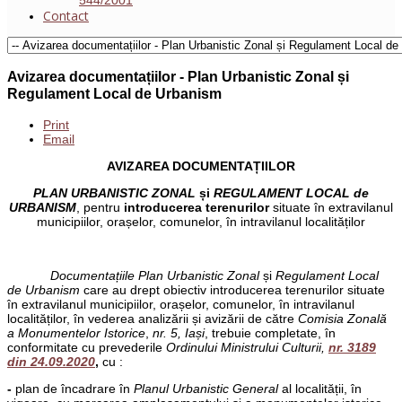
Contact
Avizarea documentațiilor - Plan Urbanistic Zonal și
Regulament Local de Urbanism
Print
Email
AVIZAREA DOCUMENTAȚIILOR
PLAN URBANISTIC ZONAL
și
REGULAMENT LOCAL de
URBANISM
, pentru
introducerea terenurilor
situate în extravilanul
municipiilor, orașelor, comunelor, în intravilanul localităților
Documentațiile Plan Urbanistic Zonal
și
Regulament Local
de Urbanism
care au drept obiectiv introducerea terenurilor situate
în extravilanul municipiilor, orașelor, comunelor, în intravilanul
localităților, în vederea analizării și avizării de către
Comisia Zonală
a Monumentelor Istorice
,
nr. 5, Iași
, trebuie completate, în
conformitate cu prevederile
Ordinului Ministrului Culturii,
nr. 3189
din 24.09.2020
,
cu :
-
plan de încadrare în
Planul Urbanistic General
al localității, în